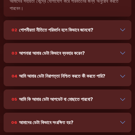
আমাদের সহায়তা কেন্দ্রে যোগাযোগ করে পরিবর্তনের জন্য অনুরোধ করতে
পারবেন।
গোপনীয়তা নীতিতে পরিবর্তন হলে কিভাবে জানবো?
02
আপনারা আমার ডেটা কিভাবে ব্যবহার করেন?
03
আমি আমার ডেটা নিরাপত্তা নিশ্চিত করতে কী করতে পারি?
04
আমি কি আমার ডেটা আপডেট বা মোছাতে পারবো?
05
আমাদের ডেটা কিভাবে সংরক্ষিত হয়?
06