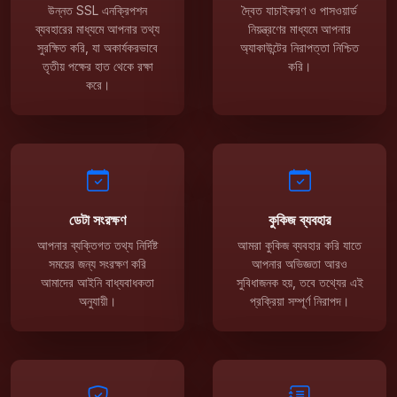
উন্নত SSL এনক্রিপশন
দ্বৈত যাচাইকরণ ও পাসওয়ার্ড
ব্যবহারের মাধ্যমে আপনার তথ্য
নিয়ন্ত্রণের মাধ্যমে আপনার
সুরক্ষিত করি, যা অকার্যকরভাবে
অ্যাকাউন্টের নিরাপত্তা নিশ্চিত
তৃতীয় পক্ষের হাত থেকে রক্ষা
করি।
করে।
ডেটা সংরক্ষণ
কুকিজ ব্যবহার
আপনার ব্যক্তিগত তথ্য নির্দিষ্ট
আমরা কুকিজ ব্যবহার করি যাতে
সময়ের জন্য সংরক্ষণ করি
আপনার অভিজ্ঞতা আরও
আমাদের আইনি বাধ্যবাধকতা
সুবিধাজনক হয়, তবে তথ্যের এই
অনুযায়ী।
প্রক্রিয়া সম্পূর্ণ নিরাপদ।