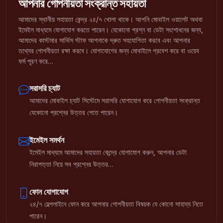
আপনার গোপনীয়তা সংক্রান্ত সহায়তা
আমাদের স্থানীয় সহায়তা কেন্দ্র ২৪/৭ খোলা থাকে। আপনি মোবাইল ওয়ালেট অথবা
ইমেইল মাধ্যমে যোগাযোগ করতে পারেন। যেকোনো প্রশ্ন বা ডেটা সংশোধনের জন্য,
আমাদের কাস্টমার সার্ভিস স্টাফ আপনাকে দ্রুত সহযোগিতা করবে এবং আপনার
তথ্যের গোপনীয়তা রক্ষা করবে। যোগাযোগের জন্য মোবাইলে প্রবেশ করে বা ওয়েব
ফর্ম পূরণ করে…
সরাসরি চ্যাট
আমাদের মোবাইল চ্যাট সিস্টেমে সরাসরি যোগাযোগ করে গোপনীয়তা সংক্রান্ত
যেকোনো প্রশ্নের উত্তর পেতে পারেন।
ইমেইল সমর্থন
ইমেইল মাধ্যমে আমাদের সহায়তা কেন্দ্রে যোগাযোগ করুন, আপনার ডেটা
নিরাপত্তা নিয়ে সব প্রশ্নের উত্তর…
ফোন যোগাযোগ
২৪/৭ হেল্পলাইনে ফোন করে আপনার গোপনীয়তা বিষয়ক যে কোনো সাহায্য নিতে
পারেন।