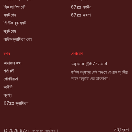
স্কি জাম্পিং বেট
67zz লগইন
স্লট গেম
67zz অ্যাপ
মিস্টিক বুক স্লট
স্লট গেম
লাইভ ক্যাসিনো গেম
তথ্য
যোগাযোগ
আমাদের কথা
support@67zz.bet
শর্তাবলী
সার্ভিস শুধুমাত্র সেই অঞ্চলে যেখানে স্থানীয়
আইন অনুমতি দেয় তাৎক্ষণিক।
গোপনীয়তা
আইনি
প্রশ্ন
67zz ক্যাসিনো
সাইটম্যাপ
© 2026 67zz. সর্বস্বত্ব সংরক্ষিত।