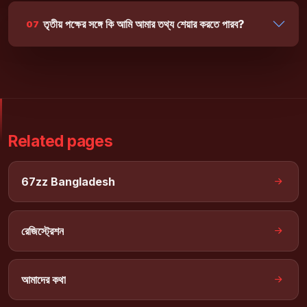
তৃতীয় পক্ষের সঙ্গে কি আমি আমার তথ্য শেয়ার করতে পারব?
07
Related pages
67zz Bangladesh
রেজিস্ট্রেশন
আমাদের কথা