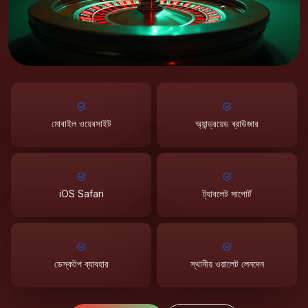
মোবাইল ওয়েবসাইট
অ্যান্ড্রয়েড ব্রাউজার
iOS Safari
ট্যাবলেট সাপোর্ট
ডেস্কটপ ব্যাবহার
স্থানীয় ওয়ালেট লেনদেন