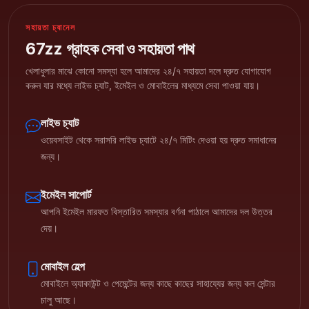
সহায়তা চ্যানেল
67zz গ্রাহক সেবা ও সহায়তা পাথ
খেলাধুলার মাঝে কোনো সমস্যা হলে আমাদের ২৪/৭ সহায়তা দলে দ্রুত যোগাযোগ
করুন যার মধ্যে লাইভ চ্যাট, ইমেইল ও মোবাইলের মাধ্যমে সেবা পাওয়া যায়।
লাইভ চ্যাট
ওয়েবসাইট থেকে সরাসরি লাইভ চ্যাটে ২৪/৭ মিটিং দেওয়া হয় দ্রুত সমাধানের
জন্য।
ইমেইল সাপোর্ট
আপনি ইমেইল মারফত বিস্তারিত সমস্যার বর্ণনা পাঠালে আমাদের দল উত্তর
দেয়।
মোবাইল হেল্প
মোবাইলে অ্যাকাউন্ট ও পেমেন্টের জন্য কাছে কাছের সাহায্যের জন্য কল সেন্টার
চালু আছে।