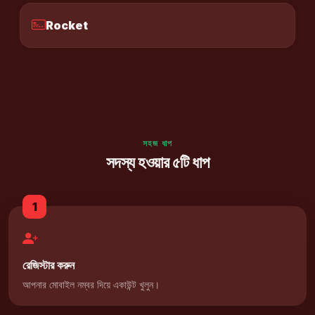
Rocket
সহজ ধাপ
সদস্য হওয়ার ৫টি ধাপ
1
রেজিস্টার করুন
আপনার মোবাইল নম্বর দিয়ে একাউন্ট খুলুন।