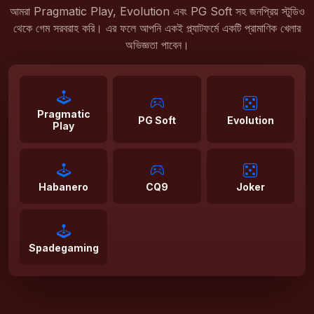
আমরা Pragmatic Play, Evolution এবং PG Soft সহ জনপ্রিয় স্টুডিও
থেকে গেম সরবরাহ করি। এর ফলে আপনি একই প্ল্যাটফর্মে একটি প্রামাণিক খেলার
অভিজ্ঞতা পাবেন।
Pragmatic
PG Soft
Evolution
Play
Habanero
CQ9
Joker
Spadegaming