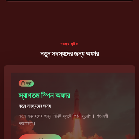
সদস্য সুবিধা
নতুন সদস্যদের জন্য অফার
স্লট
স্বাগতম স্পিন অফার
নতুন সদস্যদের জন্য
নতুন সদস্যদের জন্য নির্দিষ্ট স্লটে স্পিন সুযোগ। শর্তাবলী
প্রযোজ্য।