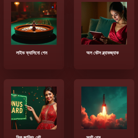
লাইভ ক্যাসিনো গেম
অল বেটস ব্ল্যাকজ্যাক
স্কি জাম্পিং বেট
স্লট গেম