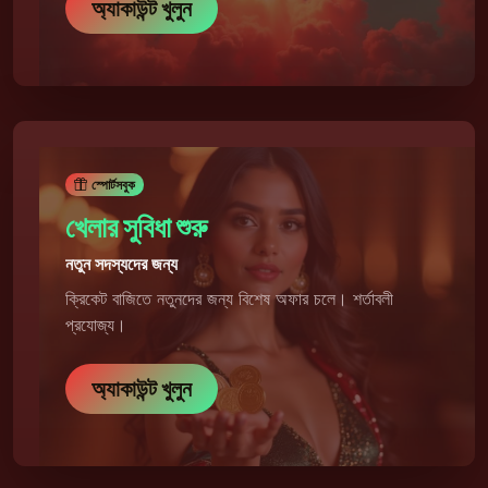
অ্যাকাউন্ট খুলুন
স্পোর্টসবুক
খেলার সুবিধা শুরু
নতুন সদস্যদের জন্য
ক্রিকেট বাজিতে নতুনদের জন্য বিশেষ অফার চলে। শর্তাবলী
প্রযোজ্য।
অ্যাকাউন্ট খুলুন