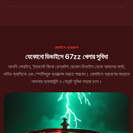
মোবাইল অ্যাক্সেস
যেকোনো ডিভাইসে 67zz খেলার সুবিধা
আপনি মোবাইল, ট্যাবলেট কিংবা ডেস্কটপ যেকোন ডিভাইস থেকে আমাদের স্লট,
লাইভ ক্যাসিনো এবং স্পোর্টসবুক অ্যাক্সেস করতে পারবেন। মোবাইলে প্রবেশের মাধ্যমে
আপনার অ্যাকাউন্ট ও পেমেন্ট সুবিধা সহজে চলে।