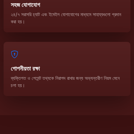
সহজ যোগাযোগ
২৪/৭ সরাসরি চ্যাট এবং ইমেইল যোগাযোগের মাধ্যমে সাহায্যগুলো প্রদান
করা হয়।
গোপনীয়তা রক্ষা
ব্যক্তিগত ও পেমেন্ট তথ্যকে নিরাপদ রাখার জন্য অভ্যন্তরীণ নিয়ম মেনে
চলা হয়।