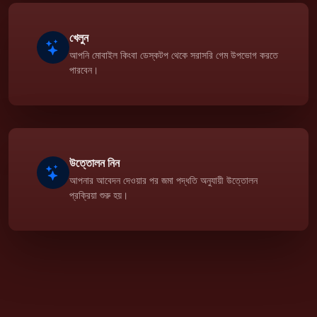
খেলুন
আপনি মোবাইল কিংবা ডেস্কটপ থেকে সরাসরি গেম উপভোগ করতে
পারবেন।
উত্তোলন নিন
আপনার আবেদন দেওয়ার পর জমা পদ্ধতি অনুযায়ী উত্তোলন
প্রক্রিয়া শুরু হয়।