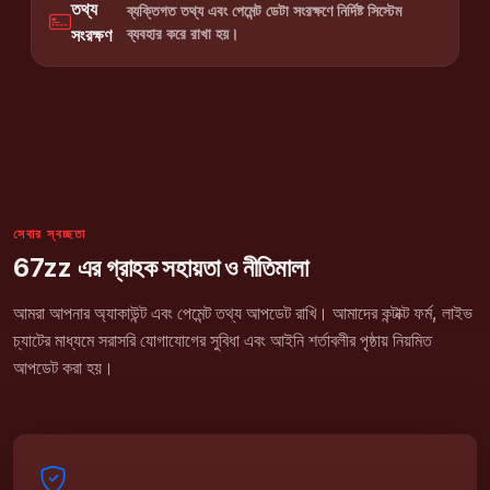
তথ্য
ব্যক্তিগত তথ্য এবং পেমেন্ট ডেটা সংরক্ষণে নির্দিষ্ট সিস্টেম
সংরক্ষণ
ব্যবহার করে রাখা হয়।
সেবার স্বচ্ছতা
67zz এর গ্রাহক সহায়তা ও নীতিমালা
আমরা আপনার অ্যাকাউন্ট এবং পেমেন্ট তথ্য আপডেট রাখি। আমাদের কন্টাক্ট ফর্ম, লাইভ
চ্যাটের মাধ্যমে সরাসরি যোগাযোগের সুবিধা এবং আইনি শর্তাবলীর পৃষ্ঠায় নিয়মিত
আপডেট করা হয়।